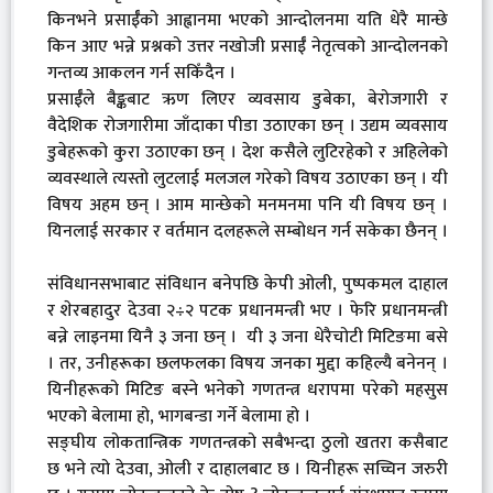
किनभने प्रसाईँको आह्वानमा भएको आन्दोलनमा यति धेरै मान्छे
किन आए भन्ने प्रश्नको उत्तर नखोजी प्रसाईँ नेतृत्वको आन्दोलनको
गन्तव्य आकलन गर्न सकिँदैन ।
प्रसाईँले बैङ्कबाट ऋण लिएर व्यवसाय डुबेका, बेरोजगारी र
वैदेशिक रोजगारीमा जाँदाका पीडा उठाएका छन् । उद्यम व्यवसाय
डुबेहरूको कुरा उठाएका छन् । देश कसैले लुटिरहेको र अहिलेको
व्यवस्थाले त्यस्तो लुटलाई मलजल गरेको विषय उठाएका छन् । यी
विषय अहम छन् । आम मान्छेको मनमनमा पनि यी विषय छन् ।
यिनलाई सरकार र वर्तमान दलहरूले सम्बोधन गर्न सकेका छैनन् ।
संविधानसभाबाट संविधान बनेपछि केपी ओली, पुष्पकमल दाहाल
र शेरबहादुर देउवा २÷२ पटक प्रधानमन्त्री भए । फेरि प्रधानमन्त्री
बन्ने लाइनमा यिनै ३ जना छन् । यी ३ जना धेरैचोटी मिटिङमा बसे
। तर, उनीहरूका छलफलका विषय जनका मुद्दा कहिल्यै बनेनन् ।
यिनीहरूको मिटिङ बस्ने भनेको गणतन्त्र धरापमा परेको महसुस
भएको बेलामा हो, भागबन्डा गर्ने बेलामा हो ।
सङ्घीय लोकतान्त्रिक गणतन्त्रको सबैभन्दा ठुलो खतरा कसैबाट
छ भने त्यो देउवा, ओली र दाहालबाट छ । यिनीहरू सच्चिन जरुरी