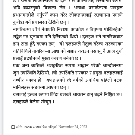
छ । यसमा लोकतन्त्रको के दोष ? लोकतन्त्रलाई संस्थागत रूपमा
अघि बढाउनुको विकल्प छैन । अन्यथा प्रसाईँजस्ता पात्रहरू
प्रधानमन्त्रीले गर्नुपर्ने काम गरेर लोकतन्त्रलाई रछ्यानमा फाल्ने
कुचेष्टा गर्न प्रयासरत देखिने छन् ।
नागरिकमा शीर्ष नेताप्रति निराशा, आक्रोश र वितृष्णा पोखिरहेको
सङ्केत गत चुनावमा पनि देखिएको थियो । दलहरू भने नागरिकबाट
झन् टाढा हुँदै गएका छन् । यी दलहरूले नेतृत्व गरेका सरकारका
गतिविधिले नागरिकमा आशाको सञ्चार गराउन नसक्नु नै आज दुर्गा
प्रसाईँ प्रदर्शनको मुख्य कारण बनेको छ ।
एक जना व्यक्तिले असङ्गठित रूपमा आह्वान गरेको आन्दोलनमा
जुन उपस्थिति देखियो, त्यो उपस्थिति सरकार र प्रमुख दलहरूलाई
गम्भीर धक्का हो । गणतन्त्रको १५ वर्षको अवधिमा पहिलो पटक
मानिसहरू सडकमा आएका छन् ।
यसलाई हल्का रूपमा लिँदा यसको आयतन झन् बढ्ने निश्चित छ ।
दलहरूले बेलैमा सोचुन् ।
अन्तिम पटक अध्यावधिक गरिएको
November 24, 2023
1970 Viewed