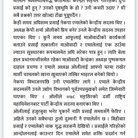
वर्तमान व्यवस्थाविरुद्ध काठमाडौँ केन्द्रित सङ्घर्ष गरिरहेको दुर्गा
प्रसाईँ को हुन् ? उनको पृष्ठभूमि के हो ? उनी कसरी उदाए ? यी
सबै प्रश्नको उत्तर खोज्दा टाँढा पुग्नुपर्दैन ।
केही समय अघिसम्म प्रसाईँ नेकपा एमालेको केन्द्रीय सदस्य थिए ।
अध्यक्ष केपी शर्मा ओलीको प्रिय बनेर उनले केन्द्रीय सदस्य उपहार
पाएका थिए । कुनै समय आफूलाई माओवादीको कार्यकर्ता
बताउने प्रसाईँ तत्कालीन माओवादी र एमालेलाई एक ठाउँमा
ल्याउन सूत्रधारका रूपमासमेत अघि सरेका पात्र हुन् । त्यति बेला
हाल प्रधानमन्त्रीसमेत रहेका माओवादी केन्द्रका अध्यक्ष पुष्पकमल
दाहाल प्रचण्ड र एमाले अध्यक्ष ओलीलाई आफ्नो घरमा राखेर
मार्सी चामलको खाना खुवाएको तस्बिर भाइरल बनेको थियो ।
नेकपा विभाजनपछि उनी एमालेतिर लागे । एमाले केन्द्रीय
सदस्यसँगै उनले उद्योग विभागको पूर्वउपप्रमुखको समेत जिम्मेवारी
पाएका थिए । ओलीले ०७८ मङ्सिरको दसौँ राष्ट्रिय
महाधिवेशनबाट पार्टी केन्द्रीय सदस्य बनाएका थिए ।
ओलीलाई हजुरबुवा भनेर पुकार्ने नाति प्रसाईँ समयसँगै फेरिए ।
अहिले उनको सबैभन्दा ठुलो दुस्मनी नै एमालेसँग छ । बिहीबार
प्रसाईँ र एमालेको वाक युद्ध सडकमै देखियो । प्रसाईँले गरिहरेको
आन्दोलनलाई काउन्टर दिन एमालेले समेत शक्ति प्रदर्शन गर्न