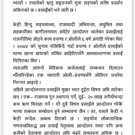
भ्यायो । एमालेको भ्रातृ सङ्गठनको युवा सङ्घको शक्ति प्रदर्शन
सकिएको छ । प्रसाईँको भने जारी छ ।
केही हिन्दु सङ्घसंस्था, राजावादी अभियन्ता, लघुवित्त तथा
सहकारीका ऋणीलगायत समेटेर आन्दोलन थालेका प्रसाईँलाई
राजनीतिमा जोड्ने काम प्रचण्ड र ओलीले ६ वर्ष अगाडि गरेका थिए
। २०७४ को चुनाव नजिकिँदै गर्दा प्रचण्ड र ओलीले प्रसाईँको
घरमा खाना खाएको तस्बिर बाहिरिएसँगै आमसाधरणमा प्रसाईँ
चिनिएका थिए ।
त्यसअघि आफ्नो मेडिकल कलेजलाई सम्बन्धन दिलाउन
भौँतारिरहेका एक व्यापारी ओली–प्रचण्डसँगै जोडिएर चर्चामा
निरन्तर आइरहे ।
अहिले आन्दोलनरत प्रसाईँले मुखर भएर दुईटा विषय अघि सारेका
छन् । एक– राजतन्त्र पुन स्थापना गर्ने, दुई– २० लाख रुपैयाँभन्दा
कम ऋण मिनाहा गर्ने । यी दुवै विषय प्रसाईँले आन्दोलन गरेकै
भरमा तत्काल सम्बोधन हुने सम्भावना छैन । तर, यसले केही न
केही सन्देश अवश्य दिएको छ । सङ्घीय लोकतान्त्रिक
गणतन्त्रविरुद्ध अब प्रसाईँ नेतृत्वमा आन्दोलन नभए पनि अन्य
कसैको नेतृत्वमा आन्दोलन अघि बढ्ने सम्भावना अधिक छ ।