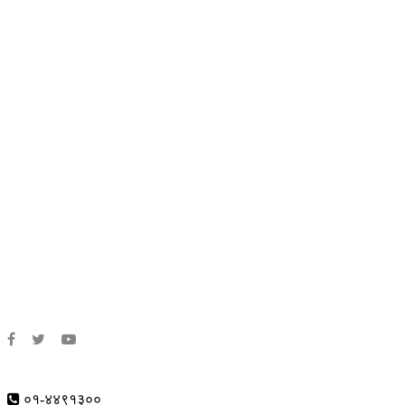
सम्पादकः
सचिता किरात राई
संवाददाता:
सोनाम छोटी शेर्पा
संवाददाता:
सपना कवर
संवाददाता:
दुर्गानाथ शिवाकोटी
काठमाडौं -७, चाबहिल
०१-४४९१३००