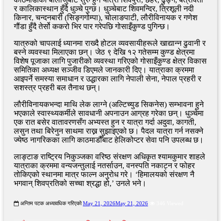
र कालिकास्थान हुँदै धुञ्चे पुग्छ। धुञ्चेबाट शिवमन्दिर, त्रिशूली नदी
किनार, चन्दनबारी (सिङ्गगोम्पा), चोलाङपाटी, लौरीविनायक र गणेश
गौंडा हुँदै तेर्सो ककरो भिर पार गरेपछि गोसाइँकुण्ड पुगिन्छ।
यात्रुको चापलाई ध्यानमा राख्दै होटल व्यवसायीहरूले खाद्यान्न ढुवानी र
बस्ने व्यवस्था मिलाएका छन्। जेठ ९ देखि १२ गतेसम्म कुण्ड क्षेत्रमा
विशेष पूजाका लागि पुजारीको व्यवस्था गरिएको गोसाइँकुण्ड क्षेत्र विकास
समितिका अध्यक्ष सञ्जीव डिएमले जानकारी दिए। यात्राका क्रममा
आइपर्ने समस्या समाधान र उद्धारका लागि नेपाली सेना, नेपाल प्रहरी र
सशस्त्र प्रहरी बल तैनाथ छन्।
लौरीविनायकभन्दा माथि लेक लाग्ने (अल्टिच्युड सिकनेस) सम्भावना हुने
भएकाले स्वास्थ्यकर्मीले सावधानी अपनाउन आग्रह गरेका छन्। धुञ्चेमा
एक रात बसेर वातावरणसँग अभ्यस्त हुन र यात्रा गर्दा अदुवा, कागती,
लसुन तथा बिरेनुन साथमा राख्न सुझाइएको छ। पैदल यात्रा गर्न नसक्ने
ज्येष्ठ नागरिकका लागि काठमाडौँबाट हेलिकोप्टर सेवा पनि उपलब्ध छ।
लाङ्टाङ राष्ट्रिय निकुञ्जका वरिष्ठ संरक्षण अधिकृत श्यामकुमार शाहले
यात्राका क्रममा वन्यजन्तुलाई नतर्साउन, वनस्पति नकाट्न र फोहर
तोकिएको स्थानमा मात्र फाल्न अनुरोध गरे। ‘हिमालयको संरक्षण नै
भगवान् शिवप्रतिको सच्चा श्रद्धा हो,’ उनले भने।
अन्तिम पटक अध्यावधिक गरिएको
May 21, 2026
May 21, 2026
346 Viewed