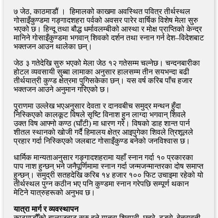
७ जेठ, काठमाडौं । हिमालको काखमा अवस्थित पवित्र तीर्थस्थल
गोसाइँकुण्डमा गङ्गादशहरा पर्वको अवसर पारेर वार्षिक विशेष मेला सुरु
भएको छ। हिन्दू तथा बौद्ध धर्मावलम्बीको आस्था र मोक्ष प्राप्तिको केन्द्र
मानिने गोसाइँकुण्डमा भगवान् शिवको दर्शन तथा स्नान गर्न देश–विदेशबाट
भक्तजन आउन थालेका छन्।
जेठ ३ गतेदेखि सुरु भएको मेला जेठ १२ गतेसम्म चल्नेछ। चन्दनबारीका
होटल व्यवसायी सुब्बा लामाका अनुसार हालसम्म तीन सयभन्दा बढी
तीर्थयात्री कुण्ड क्षेत्रमा पुगिसकेका छन्। यस वर्ष करिब पाँच हजार
भक्तजन आउने अनुमान गरिएको छ।
पुराणमा उल्लेख भएअनुसार देवता र दानवबीच समुद्र मन्थन हुँदा
निस्किएको कालकूट विषले सृष्टि विनाश हुन लाग्दा भगवान् शिवले
उक्त विष आफ्नो कण्ठ (घाँटी) मा धारण गरे। विषको डाह शान्त पार्न
शीतल स्थानको खोजी गर्दै हिमालय क्षेत्र आइपुगेका शिवले त्रिशूलले
प्रहार गर्दा निस्किएको जलबाट गोसाइँकुण्ड बनेको जनविश्वास छ।
धार्मिक मान्यताअनुसार गङ्गादशहरामा यहाँ स्नान गर्दा १० प्रकारका
पाप नाश हुन्छन् भने जनैपूर्णिमामा स्नान गर्दा जन्मजन्मान्तरका दोष समाप्त
हुन्छन्। समुद्री सतहदेखि करिब १४ हजार १०० फिट उचाइमा रहेको यो
तीर्थस्थल पुग्न कठीन भए पनि कुण्डमा स्नान गरेपछि सम्पूर्ण थकान
मेटिने यात्रुहरूको अनुभव छ।
यात्रा मार्ग र व्यवस्थापन
काठमाडौँको बालाजुबाट सुरु हुने यात्रा शिवपुरी, छहरे, ढुङ्गे, बेत्रावती