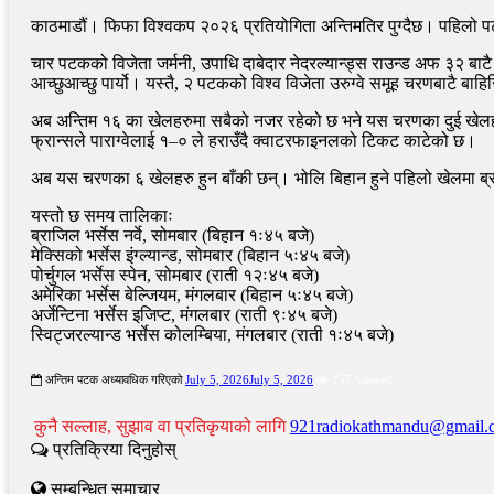
काठमाडौं। फिफा विश्वकप २०२६ प्रतियोगिता अन्तिमतिर पुग्दैछ। पहिलो 
चार पटकको विजेता जर्मनी, उपाधि दाबेदार नेदरल्यान्ड्स राउन्ड अफ ३२ बाटै ब
आच्छुआच्छु पार्यो। यस्तै, २ पटकको विश्व विजेता उरुग्वे समूह चरणबाटै बाहि
अब अन्तिम १६ का खेलहरुमा सबैको नजर रहेको छ भने यस चरणका दुई खेलहर
फ्रान्सले पाराग्वेलाई १–० ले हराउँदै क्वाटरफाइनलको टिकट काटेको छ।
अब यस चरणका ६ खेलहरु हुन बाँकी छन्। भोलि बिहान हुने पहिलो खेलमा ब्राजिलल
यस्तो छ समय तालिकाः
ब्राजिल भर्सेस नर्वे, सोमबार (बिहान १ः४५ बजे)
मेक्सिको भर्सेस इंग्ल्यान्ड, सोमबार (बिहान ५ः४५ बजे)
पोर्चुगल भर्सेस स्पेन, सोमबार (राती १२ः४५ बजे)
अमेरिका भर्सेस बेल्जियम, मंगलबार (बिहान ५ः४५ बजे)
अर्जेन्टिना भर्सेस इजिप्ट, मंगलबार (राती ९ः४५ बजे)
स्विट्जरल्यान्ड भर्सेस कोलम्बिया, मंगलबार (राती १ः४५ बजे)
अन्तिम पटक अध्यावधिक गरिएको
July 5, 2026
July 5, 2026
257 Viewed
कुनै सल्लाह, सुझाव वा प्रतिकृयाको लागि
921radiokathmandu@gmail
प्रतिक्रिया दिनुहोस्
सम्बन्धित समाचार