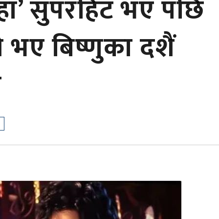
हा’ सुपरहिट भए पछि
े भए बिष्णुका दशैं
म