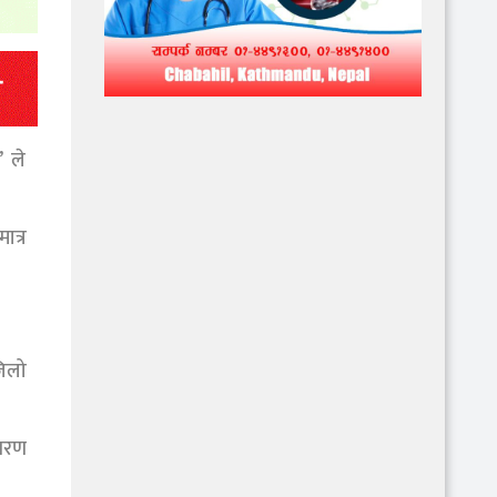
’ ले
ात्र
जिलो
ावरण