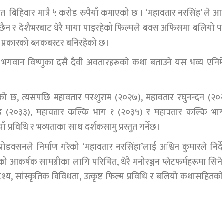
त बिहिवार मात्रै ५ करोड रुपैयाँ कमाएको छ । ‘महावतार नरसिंह’ ले आ
छैन र देशैभरबाट धेरै माया पाइरहेको फिल्मले बक्स अफिसमा बलियो
 प्रकारको ब्लकबस्टर बनिरहेको छ।
कमा भगवान विष्णुका दसै दैवी अवतारहरूको कथा बताउने यस भव्य एनिम
भएको छ, त्यसपछि महावतार परशुराम (२०२७), महावतार रघुनन्दन (२०
न्द (२०३३), महावतार कल्कि भाग १ (२०३५) र महावतार कल्कि भा
प्रविधि र भव्यताका साथ दर्शकसामु प्रस्तुत गर्नेछ।
रोडक्सनले निर्माण गरेको ‘महावतार नरसिंहा’लाई अश्विन कुमारले निर्
ो आकर्षक सामग्रीका लागि परिचित, धेरै मनोरञ्जन प्लेटफर्महरूमा सिन
को दृश्य, सांस्कृतिक विविधता, उत्कृष्ट फिल्म प्रविधि र बलियो कथासहितक