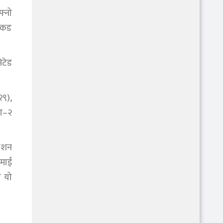
फ्नो
 पकड
ेटेड
२९),
ग–२
देशन
ेमाई
ो यो