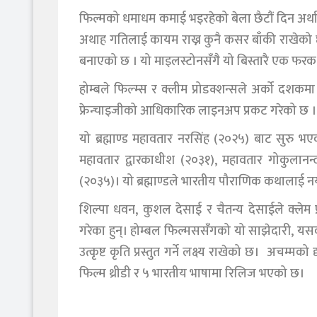
फिल्मको धमाधम कमाई भइरहेको बेला छैटौं दिन अर्था
अथाह गतिलाई कायम राख्न कुनै कसर बाँकी राखेको 
बनाएको छ । यो माइलस्टोनसँगै यो बिस्तारै एक फरक
होम्बले फिल्म्स र क्लीम प्रोडक्शन्सले अर्को दश
फ्रेन्चाइजीको आधिकारिक लाइनअप प्रकट गरेको छ ।
यो ब्रह्माण्ड महावतार नरसिंह (२०२५) बाट सुरु 
महावतार द्वारकाधीश (२०३१), महावतार गोकुलान
(२०३५)। यो ब्रह्माण्डले भारतीय पौराणिक कथालाई नयाँ 
शिल्पा धवन, कुशल देसाई र चैतन्य देसाईले क्लेम प्
गरेका हुन्। होम्बल फिल्मससँगको यो साझेदारी, यसक
उत्कृष्ट कृति प्रस्तुत गर्ने लक्ष्य राखेको छ। अचम्म
फिल्म थ्रीडी र ५ भारतीय भाषामा रिलिज भएको छ।