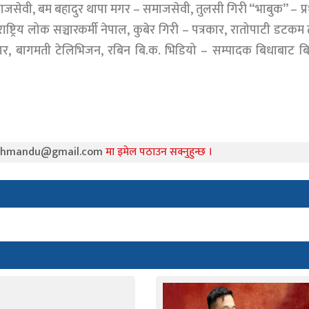
 समाजसेवी, बम बहादुर थापा मगर – समाजसेवी, तुलसी गिरी “भाबुक” – प्
राष्ट्रिय लोक सञ्चारकर्मी नेपाल, कुबेर गिरी – पत्रकार, रातोपाटी डटकम
्रकार, बागमती टेलिभिजन, रबिन बि.क. भिडियो – सम्पादक बिधाबाट ब
athmandu@gmail.com
मा इमेल पठाउन सक्नुहुन्छ ।