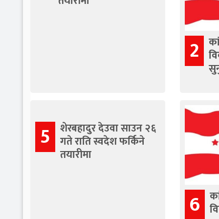
तयारीमा
का
2
वि
सुन
शेरबहादुर देउवा साउन २६
5
गते राति स्वदेश फर्किने
तयारीमा
का
6
वि