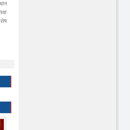
रधान
 तथा
िशेष