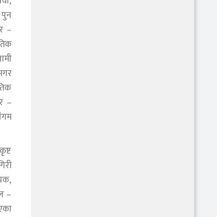
ेवी,
 पुन
गर –
ृतिक
लामी
 मगर
ृतिक
गर –
संगम
ृष्ट
गिरी
ायक,
ेल –
भएका