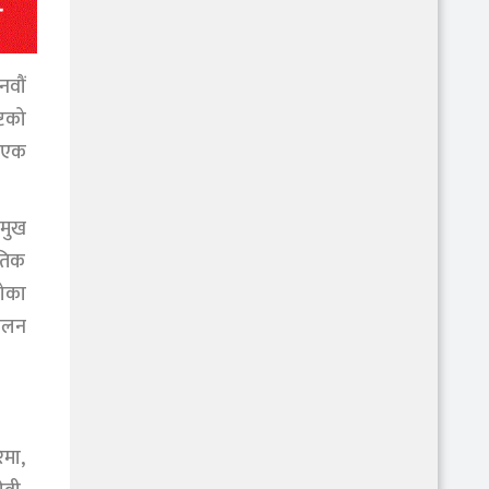
नवौं
्टको
 “एक
रमुख
ृतिक
रोका
चालन
िमा,