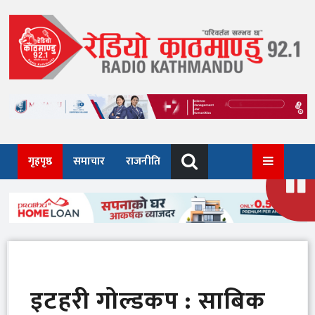
Skip
to
content
गृहपृष्ठ
समाचार
राजनीति
इटहरी गोल्डकप : साबिक