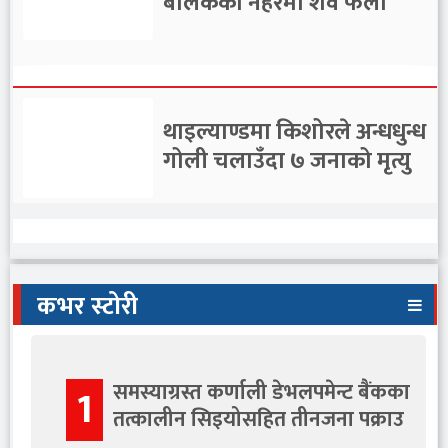
बालकको नहरमा शव फेला
थाइल्याण्डमा किशोरले अन्धधुन्ध
गोली चलाउँदा ७ जनाको मृत्यु
प्रतिनिधि सभामा चार विधेयक
कभर स्टोरी
पेस
समस्याग्रस्त कर्णाली डेभलपमेन्ट बैंकका
1
तत्कालीन सिइयोसहित तीनजना पक्राउ