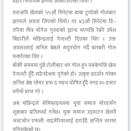
प्रहार निर्णायक क्षणमा आकाशिएको थियो ।
यसअघि खेलको ५५औं मिनेटमा बाबा टुण्डेको गोलबाट
झापाले अग्रता लिएको थियो। तर ४३औं मिनेटमा डि–
एरिया भित्र योगेश गुरुङको ह्यान्ड भएपछि रेफ्री उमेश
बिडारीले मछिन्द्रलाई पेनाल्टी दिएका थिए । उक्त
अवसरलाई सनिस श्रेष्ठले सदुपयोग गर्दै बराबरी गोल
फर्काएका थिए ।
बाँकी समयमा दुबै टोलीबाट थप गोल हुन नसकेपछि खेल
पेनाल्टी हुँदै सडेनडेथमा पुगेको हो। उत्कृष्ट प्रदर्शन गरेका
सनिस श्रेष्ठ प्लेयर अफ द म्याच घोषित हुँदै नगद १० हजार
रुपैयाँ प्राप्त गरे ।
अब मछिन्द्रले सेमिफाइनलमा युवा समाज मोरङसँग
शुक्रबार प्रतिस्पर्धा गर्नेछ। युवा समाज उद्घाटन खेलमै
जस्टजोन एफसी नाइजेरियालाई हराउँदै अन्तिम चारमा
पुगिसकेको छ।