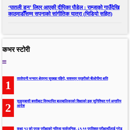
‘पातली डन’ लिएर आएकी दीपिका पौडेल : राम्जाको गाउँदेखि
काठमाडौँसम्म सपनाको सांगीतिक यात्रा (भिडियो सहित)
कभर स्टोरी
तातोपानी भन्सार क्षेत्रमा सुख्खा पहिरो, सशस्त्र प्रहरीको बीओपीमा क्षति
1
सुकुमबासी बस्तीबाट विस्थापित बालबालिकाको शिक्षाको हक सुनिश्चित गर्न अन्तरिम
2
आदेश
कक्षा १२ को पूरक परीक्षाको नतिजा सार्वजनिक, ८१.१९ प्रतिशत परीक्षार्थीलाई ग्रेड