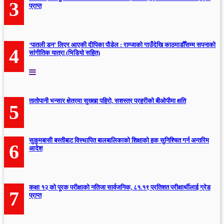
3
प्राप्त
‘पातली डन’ लिएर आएकी दीपिका पौडेल : राम्जाको गाउँदेखि काठमाडौँसम्म सपनाको
4
सांगीतिक यात्रा (भिडियो सहित)
तातोपानी भन्सार क्षेत्रमा सुख्खा पहिरो, सशस्त्र प्रहरीको बीओपीमा क्षति
5
सुकुमबासी बस्तीबाट विस्थापित बालबालिकाको शिक्षाको हक सुनिश्चित गर्न अन्तरिम
6
आदेश
कक्षा १२ को पूरक परीक्षाको नतिजा सार्वजनिक, ८१.१९ प्रतिशत परीक्षार्थीलाई ग्रेड
7
प्राप्त