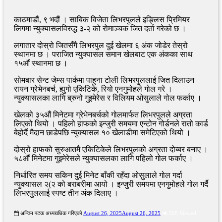
काठमाडौं, ९ भदौं । साबिक विजेता लिभरपुलले इङ्लिस प्रिमियर
लिगमा न्युक्यासलविरुद्ध ३-२ को रोमाञ्चक जित दर्ता गरेको छ ।
लगातार दोस्रो जितसँगै लिभरपुल दुई खेलमा ६ अंक जोडेर तेस्रो
स्थानमा छ । पराजित न्युक्यासल समान खेलबाट एक अंकका साथ
१५औं स्थानमा छ ।
सोमबार सेन्ट जेम्स पार्कमा पाहुना टोली लिभरपुललाई जित दिलाउन
रायन ग्रेभेनबर्च, ह्युगो एकिटिके, रियो एनगुमोहले गोल गरे ।
न्युक्यासलका लागि ब्रुनो गुइमेरेस र विलियम ओसुलाले गोल फर्काए ।
खेलको ३५औं मिनेटमा ग्रेभेनबर्चको गोलमार्फत लिभरपुलले अग्रता
लिएको थियो । पहिलो हाफको इन्जुरी समयमा एन्टोन गोर्डनले रातो कार्ड
बेहोर्दै मैदान छाडेपछि न्युक्यासल १० खेलाडीमा समेटिएको थियो ।
दोस्रो हाफको सुरुआतमै एकिटिकेले लिभरपुलको अग्रता दोब्बर बनाए ।
५८औं मिनेटमा गुइमेरेसले न्युक्यासलका लागि पहिलो गोल फर्काए ।
निर्धारित समय सकिन दुई मिनेट बाँकी रहँदा ओसुलाले गोल गर्दा
न्युक्यासल २(२ को बराबरीमा आयो । इन्जुरी समयमा एनगुमोहले गोल गर्दै
लिभरपुललाई स्पष्ट तीन अंक दिलाए ।
अन्तिम पटक अध्यावधिक गरिएको
August 26, 2025
August 26, 2025
560 Viewed