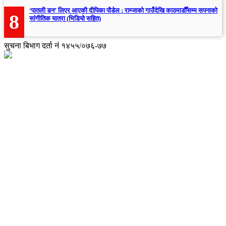
‘पातली डन’ लिएर आएकी दीपिका पौडेल : राम्जाको गाउँदेखि काठमाडौँसम्म सपनाको
8
सांगीतिक यात्रा (भिडियो सहित)
सुचना बिभाग दर्ता नं १४५५/०७६-७७
अध्यक्ष तथा प्रबन्ध निर्देशक:
उद्धव प्रसाद लामिछाने
सम्पादकः
सचिता किरात राई
संवाददाता:
सोनाम छोटी शेर्पा
संवाददाता: