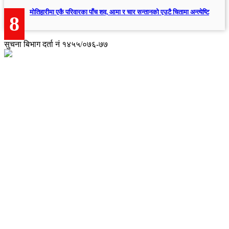
मोतिहारीमा एकै परिवारका पाँच शव, आमा र चार सन्तानको एउटै चितामा अन्त्येष्टि
8
सुचना बिभाग दर्ता नं १४५५/०७६-७७
अध्यक्ष तथा प्रबन्ध निर्देशक:
उद्धव प्रसाद लामिछाने
सम्पादकः
सचिता किरात राई
संवाददाता:
सोनाम छोटी शेर्पा
संवाददाता: