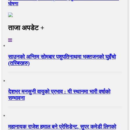
घोषणा
ताजा अपडेट +
साउनको अन्तिम सोमबार पशुपतिनाथमा भक्तजनको घुइँचो
(तस्बिरहरु)
देशभर मनसुनी वायुको प्रभाव : यी स्थानमा भारी वर्षाको
सम्भावना
महानायक राजेश हमाल बने प्रेसिडेन्ट, सुपर कमेडी लिगको