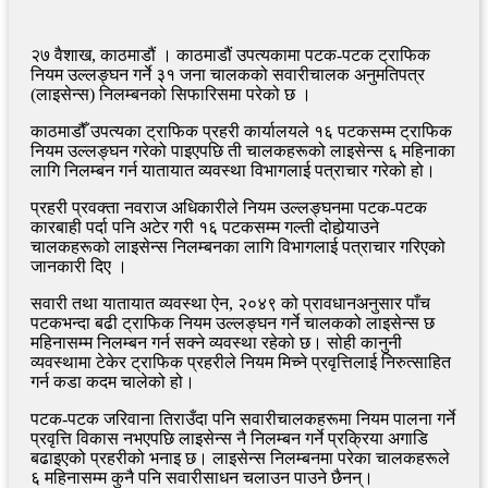
२७ वैशाख, काठमाडौं । काठमाडौं उपत्यकामा पटक-पटक ट्राफिक
नियम उल्लङ्घन गर्ने ३१ जना चालकको सवारीचालक अनुमतिपत्र
(लाइसेन्स) निलम्बनको सिफारिसमा परेको छ ।
काठमाडौँ उपत्यका ट्राफिक प्रहरी कार्यालयले १६ पटकसम्म ट्राफिक
नियम उल्लङ्घन गरेको पाइएपछि ती चालकहरूको लाइसेन्स ६ महिनाका
लागि निलम्बन गर्न यातायात व्यवस्था विभागलाई पत्राचार गरेको हो।
प्रहरी प्रवक्ता नवराज अधिकारीले नियम उल्लङ्घनमा पटक-पटक
कारबाही पर्दा पनि अटेर गरी १६ पटकसम्म गल्ती दोहोर्‍याउने
चालकहरूको लाइसेन्स निलम्बनका लागि विभागलाई पत्राचार गरिएको
जानकारी दिए ।
सवारी तथा यातायात व्यवस्था ऐन, २०४९ को प्रावधानअनुसार पाँच
पटकभन्दा बढी ट्राफिक नियम उल्लङ्घन गर्ने चालकको लाइसेन्स छ
महिनासम्म निलम्बन गर्न सक्ने व्यवस्था रहेको छ। सोही कानुनी
व्यवस्थामा टेकेर ट्राफिक प्रहरीले नियम मिच्ने प्रवृत्तिलाई निरुत्साहित
गर्न कडा कदम चालेको हो।
पटक-पटक जरिवाना तिराउँदा पनि सवारीचालकहरूमा नियम पालना गर्ने
प्रवृत्ति विकास नभएपछि लाइसेन्स नै निलम्बन गर्ने प्रक्रिया अगाडि
बढाइएको प्रहरीको भनाइ छ। लाइसेन्स निलम्बनमा परेका चालकहरूले
६ महिनासम्म कुनै पनि सवारीसाधन चलाउन पाउने छैनन्।