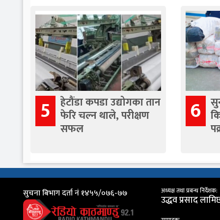
हेटौंडा कपडा उद्योगका तान
सु
5
6
फेरि चल्न थाले, परीक्षण
क
सफल
पक
अध्यक्ष तथा प्रबन्ध निर्देशक:
सुचना बिभाग दर्ता नं १४५५/०७६-७७
उद्धव प्रसाद लामि