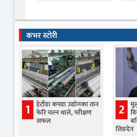
कभर स्टोरी
हेटौंडा कपडा उद्योगका तान
मु
1
2
फेरि चल्न थाले, परीक्षण
वि
सफल
बल
लिङदेन