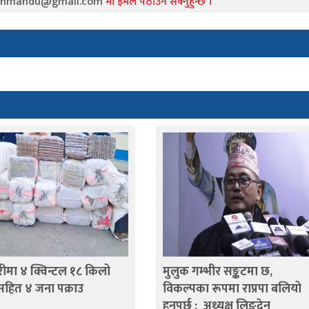
athmandu@gmail.com
मा इमेल पठाउन सक्नुहुन्छ ।
ीमा ४ क्विन्टल १८ किलो
मुलुक गम्भीर सङ्कटमा छ,
सहित ४ जना पक्राउ
विकल्पका रूपमा राप्रपा बलियो
हुनुपर्छ : अध्यक्ष लिङदेन