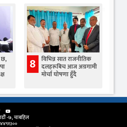
 छ,
विभिन्न सात राजनीतिक
8
रपा
दलहरूबिच आज अग्रगामी
क्ष
मोर्चा घोषणा हुँदै
डौं -७, चाबहिल
-४४९१३००