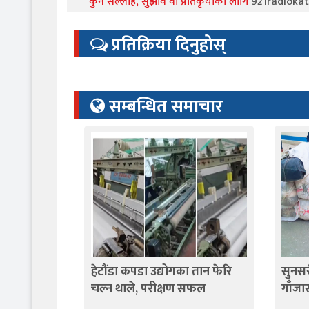
कुनै सल्लाह, सुझाव वा प्रतिकृयाको लागि
921radiok
प्रतिक्रिया दिनुहोस्
सम्बन्धित समाचार
हेटौंडा कपडा उद्योगका तान फेरि
सुनसर
चल्न थाले, परीक्षण सफल
गाँजा