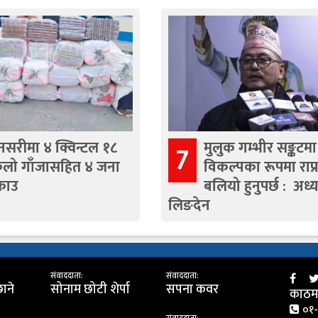
नसरीमा ४ क्विन्टल १८
मुलुक गम्भीर सङ्कटमा
7
िलो गाँजासहित ४ जना
विकल्पका रूपमा राप्
्राउ
बलियो हुनुपर्छ : अध्य
लिङदेन
संवाददाता:
संवाददाता:
छाने
सोनाम छोटी शेर्पा
सपना कवर
काठमा
०१