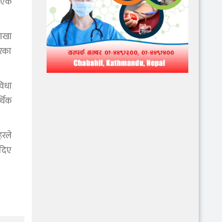
ु एक
शाखा
हरका
विधा
्थिक
हरले
 दिए