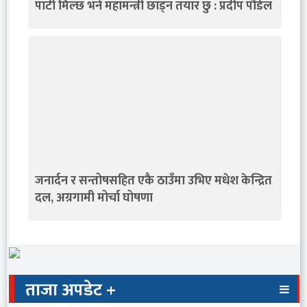
पार्टी मिल्छ भने महामन्त्री छाड्न तयार छु : प्रदीप पौडेल
जनार्दन र सन्तोषसहित एकै ठाउँमा उभिए मधेश केन्द्रित
दल, अग्रगामी मोर्चा घोषणा
ताजा अपडेट +