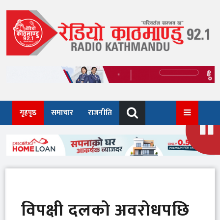
Skip
to
content
गृहपृष्ठ
समाचार
राजनीति
विपक्षी दलको अवरोधपछि