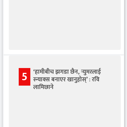
‘हामीबीच झगडा छैन, र्‍युमरलाई
5
स्न्याक्स बनाएर खानुहोस्’ : रवि
लामिछाने