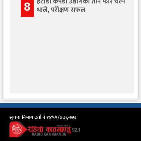
हेटौंडा कपडा उद्योगका तान फेरि चल्न
8
थाले, परीक्षण सफल
सुचना बिभाग दर्ता नं १४५५/०७६-७७