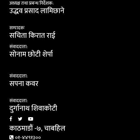
अध्यक्ष तथा प्रबन्ध निर्देशक:
उद्धव प्रसाद लामिछाने
सम्पादकः
सचिता किरात राई
संवाददाता:
सोनाम छोटी शेर्पा
संवाददाता:
सपना कवर
संवाददाता:
दुर्गानाथ शिवाकोटी
काठमाडौं -७, चाबहिल
०१-४४९१३००