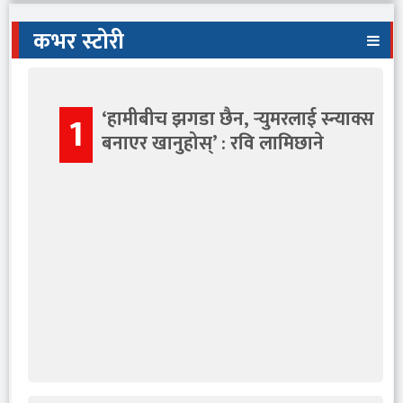
कभर स्टोरी
‘हामीबीच झगडा छैन, र्‍युमरलाई स्न्याक्स
1
बनाएर खानुहोस्’ : रवि लामिछाने