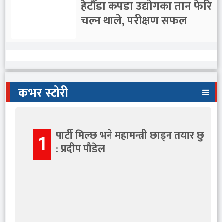
हेटौंडा कपडा उद्योगका तान फेरि
चल्न थाले, परीक्षण सफल
सुनसरीमा ४ क्विन्टल १८ किलो
कभर स्टोरी
गाँजासहित ४ जना पक्राउ
पार्टी मिल्छ भने महामन्त्री छाड्न तयार छु
1
: प्रदीप पौडेल