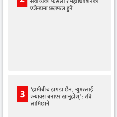
सर्वोच्चको फैसला र महाधिवेशनका
एजेन्डामा छलफल हुने
‘हामीबीच झगडा छैन, र्‍युमरलाई
3
स्न्याक्स बनाएर खानुहोस्’ : रवि
लामिछाने