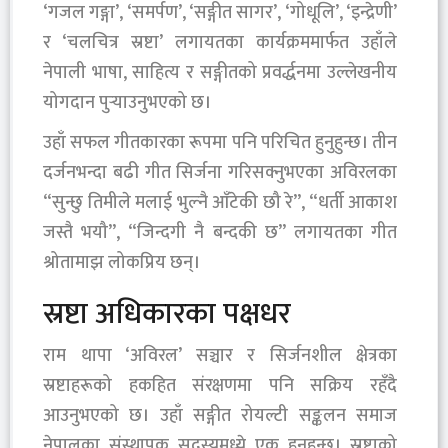
‘गजल गङ्गा’, ‘समर्पण’, ‘सङ्गीत सागर’, ‘गोधूलि’, ‘इन्द्रेणी’
र ‘चलचित्र स्रष्टा’ लगायतका कार्यक्रममार्फत उहाँले
नेपाली भाषा, साहित्य र सङ्गीतको प्रवर्द्धनमा उल्लेखनीय
योगदान पुर्‍याउनुभएको छ।
उहाँ सफल गीतकारका रूपमा पनि परिचित हुनुहुन्छ। तीन
दर्जनभन्दा बढी गीत सिर्जना गरिसक्नुभएका अविरलका
“सुन्छु तिमीले मलाई भुल्नै आँटेकी छौ रे”, “धर्ती आकाश
जस्तै भयौ”, “जिन्दगी नै बन्दकी छ” लगायतका गीत
श्रोतामाझ लोकप्रिय छन्।
स्रष्टा अधिकारका पक्षधर
राम थापा ‘अविरल’ सञ्चार र सिर्जनशील क्षेत्रका
स्रष्टाहरूको हकहित संरक्षणमा पनि सक्रिय रहँदै
आउनुभएको छ। उहाँ सङ्गीत रोयल्टी सङ्कलन समाज
नेपालका संस्थापक सदस्यमध्ये एक हुनुहुन्छ। स्रष्टाको