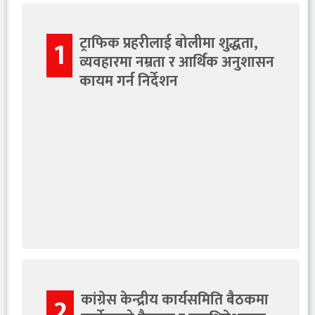
बैठकमा सर्वोच्चको फैसला र
महाधिवेशनका एजेन्डामा
ट्राफिक प्रहरीलाई बोलीमा शुद्धता,
1
छलफल हुने
व्यवहारमा नम्रता र आर्थिक अनुशासन
कायम गर्न निर्देशन
कांग्रेस केन्द्रीय कार्यसमिति बैठकमा
2