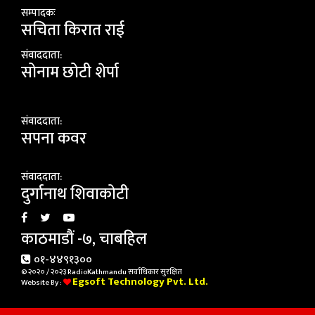
सम्पादकः
सचिता किरात राई
संवाददाता:
सोनाम छोटी शेर्पा
संवाददाता:
सपना कवर
संवाददाता:
दुर्गानाथ शिवाकोटी
काठमाडौं -७, चाबहिल
०१-४४९१३००
© २०२० / २०२३ RadioKathmandu सर्वाधिकार सुरक्षित
Egsoft Technology Pvt. Ltd.
Website By :