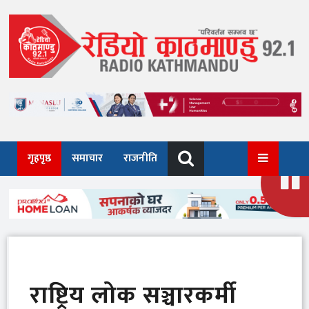
Skip
to
content
गृहपृष्ठ
समाचार
राजनीति
राष्ट्रिय लोक सञ्चारकर्मी