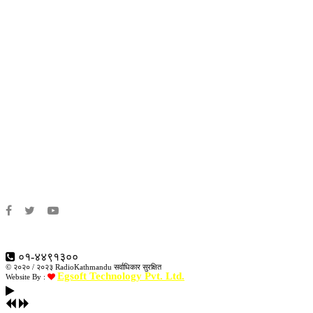
सचिता किरात राई
संवाददाता:
सोनाम छोटी शेर्पा
संवाददाता:
सपना कवर
संवाददाता:
दुर्गानाथ शिवाकोटी
काठमाडौं -७, चाबहिल
०१-४४९१३००
© २०२० / २०२३ RadioKathmandu सर्वाधिकार सुरक्षित
Egsoft Technology Pvt. Ltd.
Website By :