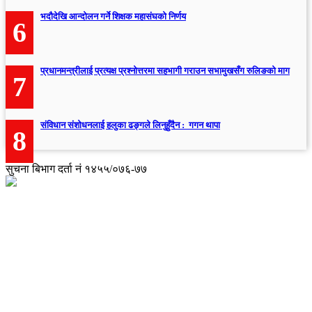
भदौदेखि आन्दोलन गर्ने शिक्षक महासंघको निर्णय
6
प्रधानमन्त्रीलाई प्रत्यक्ष प्रश्नोत्तरमा सहभागी गराउन सभामुखसँग रुलिङको माग
7
संविधान संशोधनलाई हलुका ढङ्गले लिनुहुँदैन : गगन थापा
8
सुचना बिभाग दर्ता नं १४५५/०७६-७७
अध्यक्ष तथा प्रबन्ध निर्देशक:
उद्धव प्रसाद लामिछाने
सम्पादकः