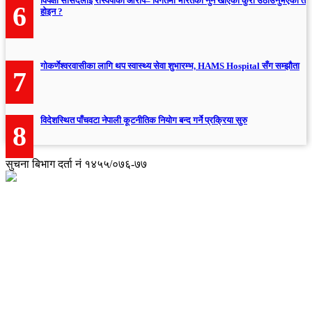
विपक्षी सांसदलाई रास्वपाको आरोप– विगतमा भारतको नुन खाएको कुरा उठाउनुभएको त
6
होइन ?
गोकर्णेश्वरवासीका लागि थप स्वास्थ्य सेवा शुभारम्भ, HAMS Hospital सँग सम्झौता
7
विदेशस्थित पाँचवटा नेपाली कूटनीतिक नियोग बन्द गर्ने प्रक्रिया सुरु
8
सुचना बिभाग दर्ता नं १४५५/०७६-७७
अध्यक्ष तथा प्रबन्ध निर्देशक:
उद्धव प्रसाद लामिछाने
सम्पादकः
सचिता किरात राई