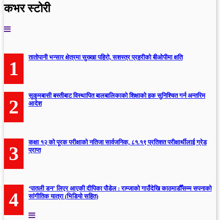
कभर स्टोरी
तातोपानी भन्सार क्षेत्रमा सुख्खा पहिरो, सशस्त्र प्रहरीको बीओपीमा क्षति
1
सुकुमबासी बस्तीबाट विस्थापित बालबालिकाको शिक्षाको हक सुनिश्चित गर्न अन्तरिम
2
आदेश
कक्षा १२ को पूरक परीक्षाको नतिजा सार्वजनिक, ८१.१९ प्रतिशत परीक्षार्थीलाई ग्रेड
3
प्राप्त
‘पातली डन’ लिएर आएकी दीपिका पौडेल : राम्जाको गाउँदेखि काठमाडौँसम्म सपनाको
4
सांगीतिक यात्रा (भिडियो सहित)