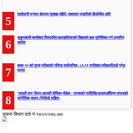
तातोपानी भन्सार क्षेत्रमा सुख्खा पहिरो, सशस्त्र प्रहरीको बीओपीमा क्षति
5
सुकुमबासी बस्तीबाट विस्थापित बालबालिकाको शिक्षाको हक सुनिश्चित गर्न अन्तरिम
6
आदेश
कक्षा १२ को पूरक परीक्षाको नतिजा सार्वजनिक, ८१.१९ प्रतिशत परीक्षार्थीलाई ग्रेड
7
प्राप्त
‘पातली डन’ लिएर आएकी दीपिका पौडेल : राम्जाको गाउँदेखि काठमाडौँसम्म सपनाको
8
सांगीतिक यात्रा (भिडियो सहित)
सुचना बिभाग दर्ता नं १४५५/०७६-७७