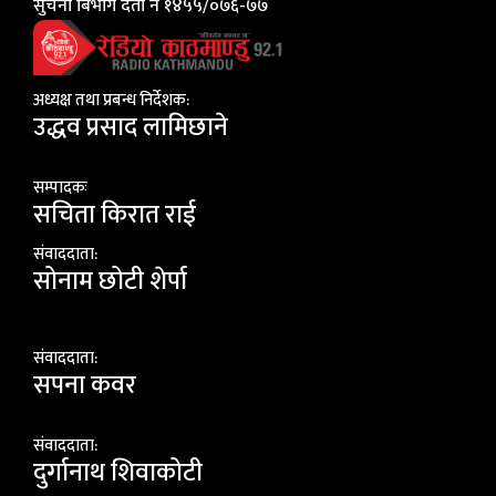
सुचना बिभाग दर्ता नं १४५५/०७६-७७
अध्यक्ष तथा प्रबन्ध निर्देशक:
उद्धव प्रसाद लामिछाने
सम्पादकः
सचिता किरात राई
संवाददाता:
सोनाम छोटी शेर्पा
संवाददाता:
सपना कवर
संवाददाता:
दुर्गानाथ शिवाकोटी