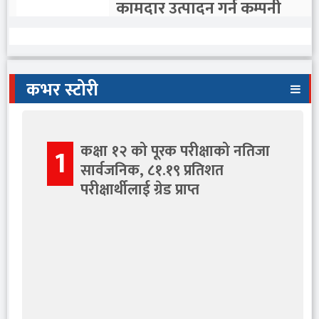
कामदार उत्पादन गर्न कम्पनी
गठन गरिँदै
कभर स्टोरी
शेरबहादुर देउवा साउन २६ गते
राति स्वदेश फर्किने तयारीमा
कक्षा १२ को पूरक परीक्षाको नतिजा
1
सार्वजनिक, ८१.१९ प्रतिशत
परीक्षार्थीलाई ग्रेड प्राप्त